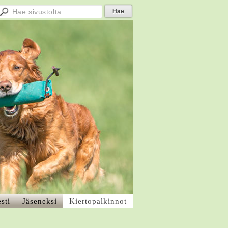
sti
Jäseneksi
Kiertopalkinnot