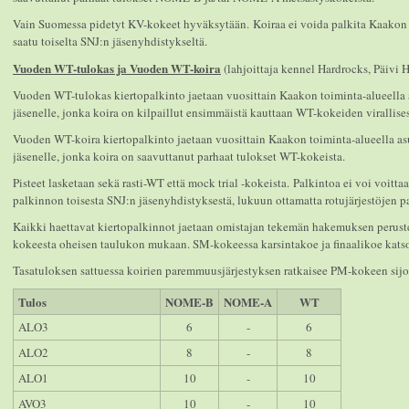
Vain Suomessa pidetyt KV-kokeet hyväksytään. Koiraa ei voida palkita Kaakon 
saatu toiselta SNJ:n jäsenyhdistykseltä.
Vuoden WT-tulokas ja Vuoden WT-koira
(lahjoittaja kennel Hardrocks, Päivi H
Vuoden WT-tulokas kiertopalkinto jaetaan vuosittain Kaakon toiminta-alueell
jäsenelle, jonka koira on kilpaillut ensimmäistä kauttaan WT-kokeiden virallises
Vuoden WT-koira kiertopalkinto jaetaan vuosittain Kaakon toiminta-alueella a
jäsenelle, jonka koira on saavuttanut parhaat tulokset WT-kokeista.
Pisteet lasketaan sekä rasti-WT että mock trial -kokeista. Palkintoa ei voi voitt
palkinnon toisesta SNJ:n jäsenyhdistyksestä, lukuun ottamatta rotujärjestöjen pal
Kaikki haettavat kiertopalkinnot jaetaan omistajan tekemän hakemuksen perustee
kokeesta oheisen taulukon mukaan. SM-kokeessa karsintakoe ja finaalikoe katso
Tasatuloksen sattuessa koirien paremmuusjärjestyksen ratkaisee PM-kokeen sijo
Tulos
NOME-B
NOME-A
WT
ALO3
6
-
6
ALO2
8
-
8
ALO1
10
-
10
AVO3
10
-
10