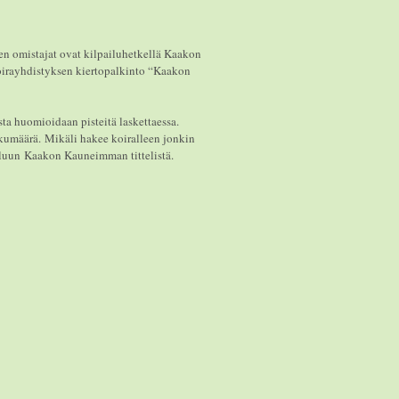
den omistajat ovat kilpailuhetkellä Kaakon
oirayhdistyksen kiertopalkinto “Kaakon
sta huomioidaan pisteitä laskettaessa.
ukumäärä. Mikäli hakee koiralleen jonkin
ailuun Kaakon Kauneimman tittelistä.