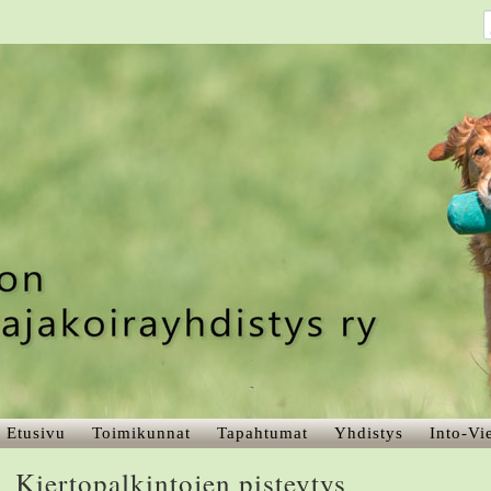
Etusivu
Toimikunnat
Tapahtumat
Yhdistys
Into-Vie
Kiertopalkintojen pisteytys