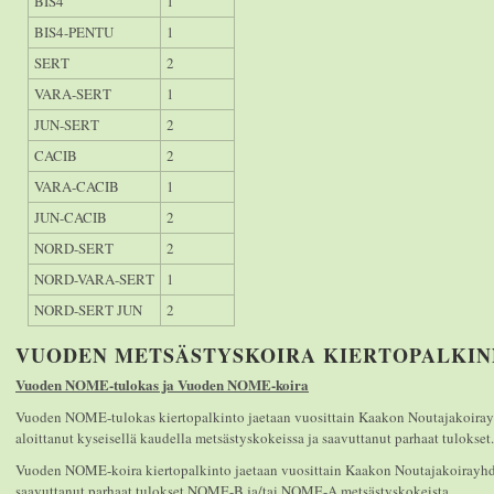
BIS4
1
BIS4-PENTU
1
SERT
2
VARA-SERT
1
JUN-SERT
2
CACIB
2
VARA-CACIB
1
JUN-CACIB
2
NORD-SERT
2
NORD-VARA-SERT
1
NORD-SERT JUN
2
VUODEN METSÄSTYSKOIRA KIERTOPALKI
Vuoden NOME-tulokas ja Vuoden NOME-koira
Vuoden NOME-tulokas kiertopalkinto jaetaan vuosittain Kaakon Noutajakoirayh
aloittanut kyseisellä kaudella metsästyskokeissa ja saavuttanut parhaat tulokset.
Vuoden NOME-koira kiertopalkinto jaetaan vuosittain Kaakon Noutajakoirayhdi
saavuttanut parhaat tulokset NOME-B ja/tai NOME-A metsästyskokeista.