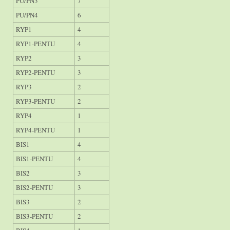
PU/PN3
7
PU/PN4
6
RYP1
4
RYP1-PENTU
4
RYP2
3
RYP2-PENTU
3
RYP3
2
RYP3-PENTU
2
RYP4
1
RYP4-PENTU
1
BIS1
4
BIS1-PENTU
4
BIS2
3
BIS2-PENTU
3
BIS3
2
BIS3-PENTU
2