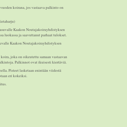
vuoden koirana, jos vastaava palkinto on
ietaharju)
a asuvalle Kaakon Noutajakoirayhdistyksen
sa luokassa ja saavuttanut parhaat tulokset.
suvalle Kaakon Noutajakoirayhdistyksen
aa koira, joka on oikeutettu samaan vastaavan
kintoja. Palkinnot ovat ikuisesti kiertäviä.
lla. Pisteet lasketaan enintään viidestä
taan eri kokeiksi.
itus.