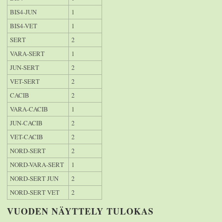
BIS4-JUN
1
BIS4-VET
1
SERT
2
VARA-SERT
1
JUN-SERT
2
VET-SERT
2
CACIB
2
VARA-CACIB
1
JUN-CACIB
2
VET-CACIB
2
NORD-SERT
2
NORD-VARA-SERT
1
NORD-SERT JUN
2
NORD-SERT VET
2
VUODEN NÄYTTELY TULOKAS