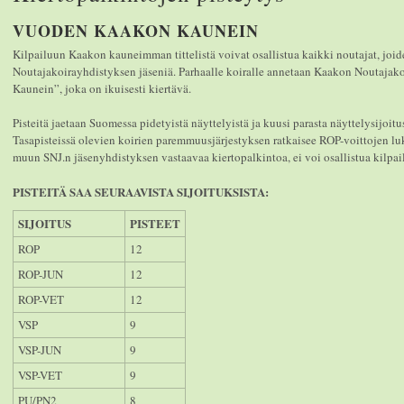
VUODEN KAAKON KAUNEIN
Kilpailuun Kaakon kauneimman tittelistä voivat osallistua kaikki noutajat, joi
Noutajakoirayhdistyksen jäseniä. Parhaalle koiralle annetaan Kaakon Noutajak
Kaunein”, joka on ikuisesti kiertävä.
Pisteitä jaetaan Suomessa pidetyistä näyttelyistä ja kuusi parasta näyttelysijoitu
Tasapisteissä olevien koirien paremmuusjärjestyksen ratkaisee ROP-voittojen l
muun SNJ.n jäsenyhdistyksen vastaavaa kiertopalkintoa, ei voi osallistua kilp
PISTEITÄ SAA SEURAAVISTA SIJOITUKSISTA:
SIJOITUS
PISTEET
ROP
12
ROP-JUN
12
ROP-VET
12
VSP
9
VSP-JUN
9
VSP-VET
9
PU/PN2
8