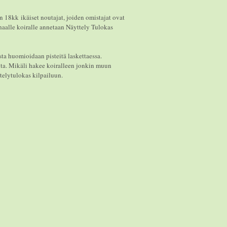
 18kk ikäiset noutajat, joiden omistajat ovat
aalle koiralle annetaan Näyttely Tulokas
sta huomioidaan pisteitä laskettaessa.
nta. Mikäli hakee koiralleen jonkin muun
telytulokas kilpailuun.