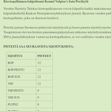
Kiertopalkinnon lahjoittanut Kennel Valpisa's Satu Peräkylä
Vuoden Näyttely Tulokas kiertopalkinnosta voivat kilpailla kaikki maksimissaan
kilpailuhetkellä Kaakon Noutajakoirayhdistyksen jäseniä. Kyseisen vuoden parh
kiertopalkinto, joka on ikuisesti kiertävä.
Pisteitä jaetaan Suomessa pidetyistä näyttelyistä ja kuusi parasta näyttelysijoitu
Tasapisteissä olevien koirien paremmuusjärjestyksen ratkaisee näyttelytoimiku
SNJ.n jäsenyhdistyksen vastaavaa kiertopalkintoa, ei voi osallistua vuoden näyt
PISTEITÄ SAA SEURAAVISTA SIJOITUKSISTA:
SIJOITUS
PISTEET
ROP
12
ROP-PENTU
12
ROP-JUN
12
VSP
12
VSP-PENTU
9
VSP-JUN
9
PU/PN2
8