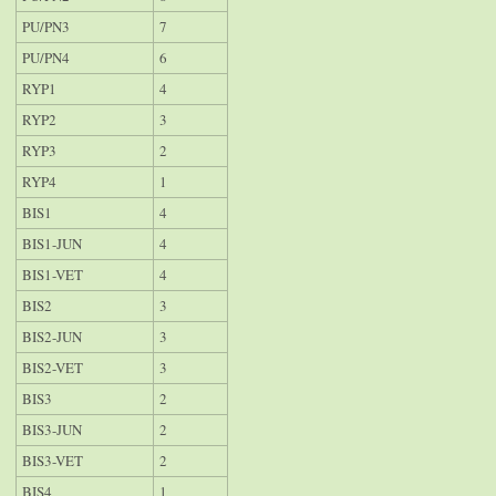
PU/PN3
7
PU/PN4
6
RYP1
4
RYP2
3
RYP3
2
RYP4
1
BIS1
4
BIS1-JUN
4
BIS1-VET
4
BIS2
3
BIS2-JUN
3
BIS2-VET
3
BIS3
2
BIS3-JUN
2
BIS3-VET
2
BIS4
1