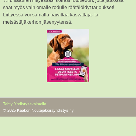
%! Lisääthän liittyessäsi koirasi rotutiedon, jotta jatkossa
saat myös vain omalle rodulle räätälöidyt tarjoukset!
Liittyessä voi samalla päivittää kasvattaja- tai
metsästäjäkerhon jäsenyytensä.
Tehty Yhdistysavaimella
©
2026 Kaakon Noutajakoirayhdistys r.y