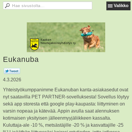
Valikko
Eukanuba
4.3.2026
Yhteistyökumppanimme Eukanuban kanta-asiakasedut ovat
nyt saatavilla PET PARTNER-sovelluksesta! Sovellus löytyy
sekä app storesta että google play-kaupasta: liittyminen on
varsin nopeaa ja kätevää. Appin avulla saat alennuksen
kotimaisen yksityisen jälleenmyyjäliikkeen kassalta.
Kuluttaja-ale -10 %, metsästäjille -20 % ja kasvattajille -25