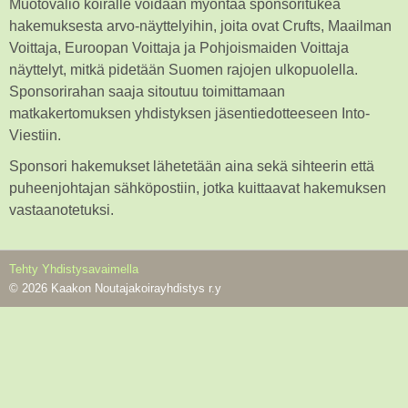
Muotovalio koiralle voidaan myöntää sponsoritukea
hakemuksesta arvo-näyttelyihin, joita ovat Crufts, Maailman
Voittaja, Euroopan Voittaja ja Pohjoismaiden Voittaja
näyttelyt, mitkä pidetään Suomen rajojen ulkopuolella.
Sponsorirahan saaja sitoutuu toimittamaan
matkakertomuksen yhdistyksen jäsentiedotteeseen Into-
Viestiin.
Sponsori hakemukset lähetetään aina sekä sihteerin että
puheenjohtajan sähköpostiin, jotka kuittaavat hakemuksen
vastaanotetuksi.
Tehty Yhdistysavaimella
©
2026 Kaakon Noutajakoirayhdistys r.y